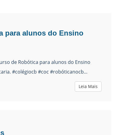
a para alunos do Ensino
curso de Robótica para alunos do Ensino
aria. #colégiocb #coc #robóticanocb...
Leia Mais
os