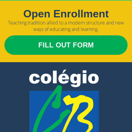
Open Enrollment
Teaching tradition allied to a modern structure and new
ways of educating and learning.
FILL OUT FORM